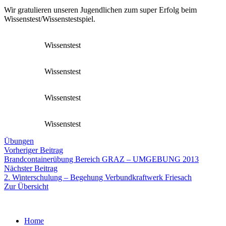
Wir gratulieren unseren Jugendlichen zum super Erfolg beim
Wissenstest/Wissenstestspiel.
Wissenstest
Wissenstest
Wissenstest
Wissenstest
Übungen
Beitragsnavigation
Vorheriger
Vorheriger Beitrag
Beitrag:
Brandcontainerübung Bereich GRAZ – UMGEBUNG 2013
Nächster
Nächster Beitrag
Beitrag:
2. Winterschulung – Begehung Verbundkraftwerk Friesach
Zur Übersicht
Home