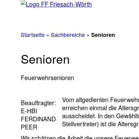
Startseite
»
Sachbereiche
»
Senioren
Senioren
Feuerwehrsenioren
Vom altgedienten Feuerwehrm
Beauftragter:
erreichen einmal die Alters
E-HBI
ausscheidet. In den Gewäh
FERDINAND
Stellvertreter) ist die Alters
PEER
Wir schätzen die Arbeit die unsere Feuerweh