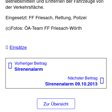
Betriebsmitteln und Entfernen der Fahrzeuge von
der Verkehrsfläche.
Eingesetzt: FF Friesach, Rettung, Polizei
(c)Fotos: ÖA-Team FF Friesach-Wörth
Einsätze
Beitragsnavigation
Vorheriger
Vorheriger Beitrag
Beitrag:
Sirenenalarm
Nächst
Nächster Beitrag
Beitrag
Sirenenalarm 09.10.2013
Zur Übersicht