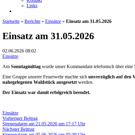
Kontakt
Links
Startseite
»
Berichte
»
Einsätze
»
Einsatz am 31.05.2026
Einsatz am 31.05.2026
02.06.2026
08:02
Einsätze
Am
Sonntagmittag
wurde unser Kommandant telefonisch über eine Sc
Eine Gruppe unserer Feuerwehr machte sich
unverzüglich auf den 
nahegelegenen Waldstück ausgesetzt
werden.
Der Einsatz war damit erfolgreich beendet.
Einsätze
Beitragsnavigation
Vorheriger
Vorheriger Beitrag
Beitrag:
Sirenenalarm am 21.05.2026 um 17:17 Uhr
Nächster
Nächster Beitrag
Beitrag:
Sirenenalarm am 05.06.2026 um 05:39 Uhr