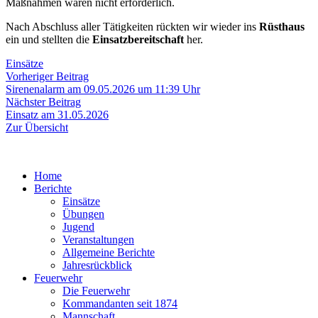
Maßnahmen waren nicht erforderlich.
Nach Abschluss aller Tätigkeiten rückten wir wieder ins
Rüsthaus
ein und stellten die
Einsatzbereitschaft
her.
Einsätze
Beitragsnavigation
Vorheriger
Vorheriger Beitrag
Beitrag:
Sirenenalarm am 09.05.2026 um 11:39 Uhr
Nächster
Nächster Beitrag
Beitrag:
Einsatz am 31.05.2026
Zur Übersicht
Home
Berichte
Einsätze
Übungen
Jugend
Veranstaltungen
Allgemeine Berichte
Jahresrückblick
Feuerwehr
Die Feuerwehr
Kommandanten seit 1874
Mannschaft