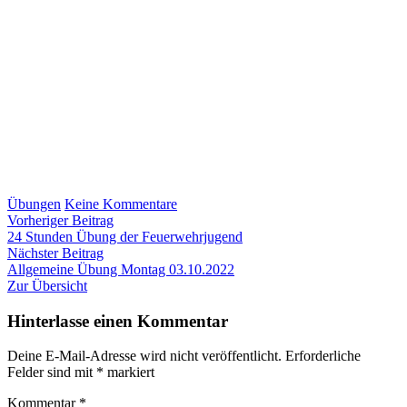
zu
Übungen
Keine Kommentare
Beitragsnavigation
Vorheriger
Allgemeine
Vorheriger Beitrag
Beitrag:
Übung
24 Stunden Übung der Feuerwehrjugend
Nächster
12.09.2022
Nächster Beitrag
Beitrag:
Allgemeine Übung Montag 03.10.2022
Zur Übersicht
Hinterlasse einen Kommentar
Deine E-Mail-Adresse wird nicht veröffentlicht.
Erforderliche
Felder sind mit
*
markiert
Kommentar
*