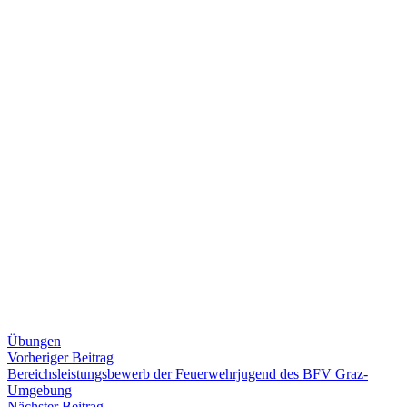
Übungen
Beitragsnavigation
Vorheriger
Vorheriger Beitrag
Beitrag:
Bereichsleistungsbewerb der Feuerwehrjugend des BFV Graz-
Umgebung
Nächster
Nächster Beitrag