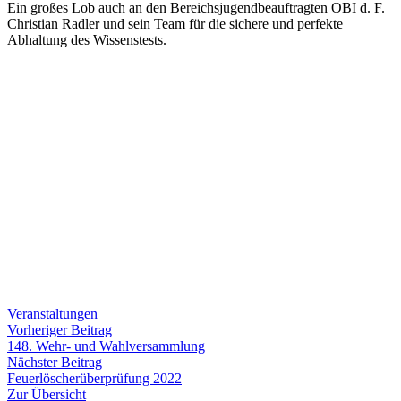
Ein großes Lob auch an den Bereichsjugendbeauftragten OBI d. F.
Christian Radler und sein Team für die sichere und perfekte
Abhaltung des Wissenstests.
Veranstaltungen
Beitragsnavigation
Vorheriger
Vorheriger Beitrag
Beitrag:
148. Wehr- und Wahlversammlung
Nächster
Nächster Beitrag
Beitrag:
Feuerlöscherüberprüfung 2022
Zur Übersicht