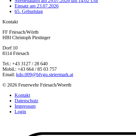
Sirenenalarm am 29.07.2026 um 14:02 Uhr
Einsatz am 23.07.2026
65. Geburtstag
Kontakt
FF Friesach/Wörth
HBI Christoph Pirstinger
Dorf 10
8114 Friesach
Tel.: +43 3127 / 28 640
Mobil.: +43 664 / 85 03 757
Email:
kdo.009@bfvgu.steiermark.at
© 2026 Feuerwehr Friesach/Woerth
Kontakt
Datenschutz
Impressum
Login