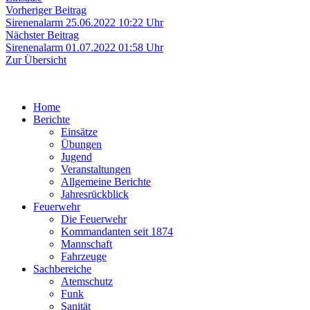
Beitragsnavigation
Vorheriger
Vorheriger Beitrag
Beitrag:
Sirenenalarm 25.06.2022 10:22 Uhr
Nächster
Nächster Beitrag
Beitrag:
Sirenenalarm 01.07.2022 01:58 Uhr
Zur Übersicht
Home
Berichte
Einsätze
Übungen
Jugend
Veranstaltungen
Allgemeine Berichte
Jahresrückblick
Feuerwehr
Die Feuerwehr
Kommandanten seit 1874
Mannschaft
Fahrzeuge
Sachbereiche
Atemschutz
Funk
Sanität