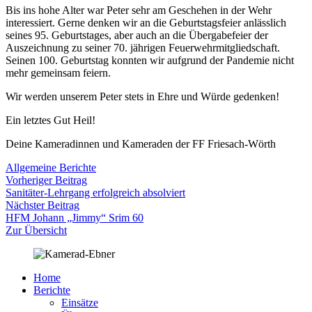
Bis ins hohe Alter war Peter sehr am Geschehen in der Wehr
interessiert. Gerne denken wir an die Geburtstagsfeier anlässlich
seines 95. Geburtstages, aber auch an die Übergabefeier der
Auszeichnung zu seiner 70. jährigen Feuerwehrmitgliedschaft.
Seinen 100. Geburtstag konnten wir aufgrund der Pandemie nicht
mehr gemeinsam feiern.
Wir werden unserem Peter stets in Ehre und Würde gedenken!
Ein letztes Gut Heil!
Deine Kameradinnen und Kameraden der FF Friesach-Wörth
Allgemeine Berichte
Beitragsnavigation
Vorheriger
Vorheriger Beitrag
Beitrag:
Sanitäter-Lehrgang erfolgreich absolviert
Nächster
Nächster Beitrag
Beitrag:
HFM Johann „Jimmy“ Srim 60
Zur Übersicht
Home
Berichte
Einsätze