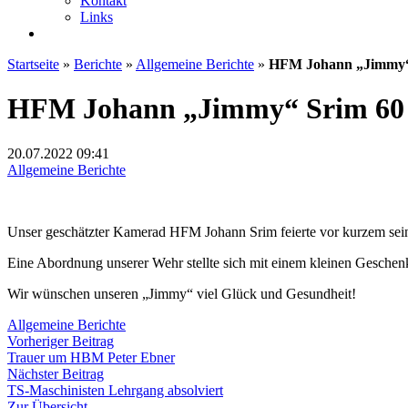
Kontakt
Links
Startseite
»
Berichte
»
Allgemeine Berichte
»
HFM Johann „Jimmy“
HFM Johann „Jimmy“ Srim 60
20.07.2022
09:41
Allgemeine Berichte
Unser geschätzter Kamerad HFM Johann Srim feierte vor kurzem sein
Eine Abordnung unserer Wehr stellte sich mit einem kleinen Geschenk
Wir wünschen unseren „Jimmy“ viel Glück und Gesundheit!
Allgemeine Berichte
Beitragsnavigation
Vorheriger
Vorheriger Beitrag
Beitrag:
Trauer um HBM Peter Ebner
Nächster
Nächster Beitrag
Beitrag:
TS-Maschinisten Lehrgang absolviert
Zur Übersicht