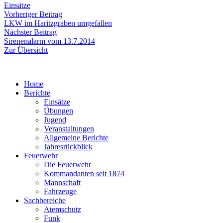
Einsätze
Beitragsnavigation
Vorheriger
Vorheriger Beitrag
Beitrag:
LKW im Haritzgraben umgefallen
Nächster
Nächster Beitrag
Beitrag:
Sirenenalarm vom 13.7.2014
Zur Übersicht
Home
Berichte
Einsätze
Übungen
Jugend
Veranstaltungen
Allgemeine Berichte
Jahresrückblick
Feuerwehr
Die Feuerwehr
Kommandanten seit 1874
Mannschaft
Fahrzeuge
Sachbereiche
Atemschutz
Funk