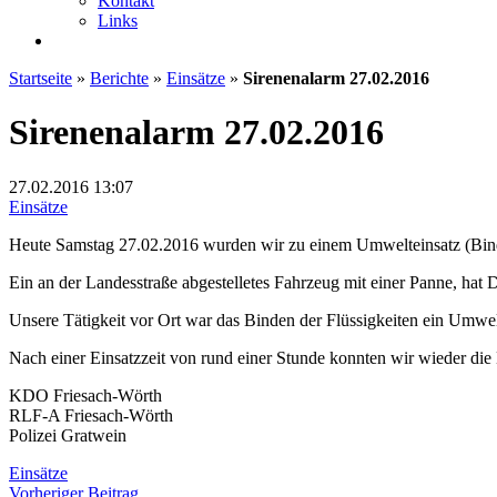
Kontakt
Links
Startseite
»
Berichte
»
Einsätze
»
Sirenenalarm 27.02.2016
Sirenenalarm 27.02.2016
27.02.2016
13:07
Einsätze
Heute Samstag 27.02.2016 wurden wir zu einem Umwelteinsatz (Binde
Ein an der Landesstraße abgestelletes Fahrzeug mit einer Panne, hat D
Unsere Tätigkeit vor Ort war das Binden der Flüssigkeiten ein Umw
Nach einer Einsatzzeit von rund einer Stunde konnten wir wieder die E
KDO Friesach-Wörth
RLF-A Friesach-Wörth
Polizei Gratwein
Einsätze
Beitragsnavigation
Vorheriger
Vorheriger Beitrag