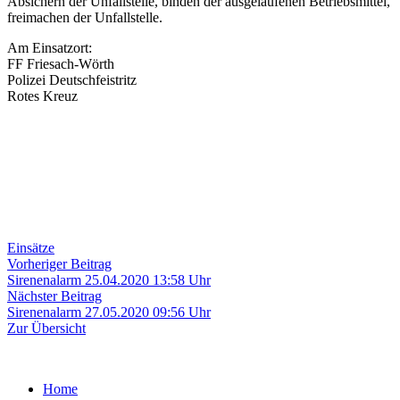
Absichern der Unfallstelle, binden der ausgelaufenen Betriebsmittel,
freimachen der Unfallstelle.
Am Einsatzort:
FF Friesach-Wörth
Polizei Deutschfeistritz
Rotes Kreuz
Einsätze
Beitragsnavigation
Vorheriger
Vorheriger Beitrag
Beitrag:
Sirenenalarm 25.04.2020 13:58 Uhr
Nächster
Nächster Beitrag
Beitrag:
Sirenenalarm 27.05.2020 09:56 Uhr
Zur Übersicht
Home