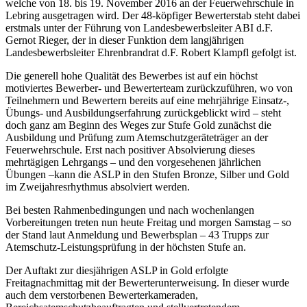
welche von 18. bis 19. November 2016 an der Feuerwehrschule in
Lebring ausgetragen wird. Der 48-köpfiger Bewerterstab steht dabei
erstmals unter der Führung von Landesbewerbsleiter ABI d.F.
Gernot Rieger, der in dieser Funktion dem langjährigen
Landesbewerbsleiter Ehrenbrandrat d.F. Robert Klampfl gefolgt ist.
Die generell hohe Qualität des Bewerbes ist auf ein höchst
motiviertes Bewerber- und Bewerterteam zurückzuführen, wo von
Teilnehmern und Bewertern bereits auf eine mehrjährige Einsatz-,
Übungs- und Ausbildungserfahrung zurückgeblickt wird – steht
doch ganz am Beginn des Weges zur Stufe Gold zunächst die
Ausbildung und Prüfung zum Atemschutzgeräteträger an der
Feuerwehrschule. Erst nach positiver Absolvierung dieses
mehrtägigen Lehrgangs – und den vorgesehenen jährlichen
Übungen –kann die ASLP in den Stufen Bronze, Silber und Gold
im Zweijahresrhythmus absolviert werden.
Bei besten Rahmenbedingungen und nach wochenlangen
Vorbereitungen treten nun heute Freitag und morgen Samstag – so
der Stand laut Anmeldung und Bewerbsplan – 43 Trupps zur
Atemschutz-Leistungsprüfung in der höchsten Stufe an.
Der Auftakt zur diesjährigen ASLP in Gold erfolgte
Freitagnachmittag mit der Bewerterunterweisung. In dieser wurde
auch dem verstorbenen Bewerterkameraden,