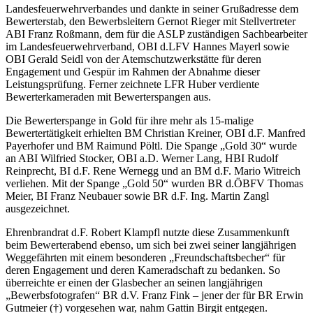
Landesfeuerwehrverbandes und dankte in seiner Grußadresse dem
Bewerterstab, den Bewerbsleitern Gernot Rieger mit Stellvertreter
ABI Franz Roßmann, dem für die ASLP zuständigen Sachbearbeiter
im Landesfeuerwehrverband, OBI d.LFV Hannes Mayerl sowie
OBI Gerald Seidl von der Atemschutzwerkstätte für deren
Engagement und Gespür im Rahmen der Abnahme dieser
Leistungsprüfung. Ferner zeichnete LFR Huber verdiente
Bewerterkameraden mit Bewerterspangen aus.
Die Bewerterspange in Gold für ihre mehr als 15-malige
Bewertertätigkeit erhielten BM Christian Kreiner, OBI d.F. Manfred
Payerhofer und BM Raimund Pöltl. Die Spange „Gold 30“ wurde
an ABI Wilfried Stocker, OBI a.D. Werner Lang, HBI Rudolf
Reinprecht, BI d.F. Rene Wernegg und an BM d.F. Mario Witreich
verliehen. Mit der Spange „Gold 50“ wurden BR d.ÖBFV Thomas
Meier, BI Franz Neubauer sowie BR d.F. Ing. Martin Zangl
ausgezeichnet.
Ehrenbrandrat d.F. Robert Klampfl nutzte diese Zusammenkunft
beim Bewerterabend ebenso, um sich bei zwei seiner langjährigen
Weggefährten mit einem besonderen „Freundschaftsbecher“ für
deren Engagement und deren Kameradschaft zu bedanken. So
überreichte er einen der Glasbecher an seinen langjährigen
„Bewerbsfotografen“ BR d.V. Franz Fink – jener der für BR Erwin
Gutmeier (†) vorgesehen war, nahm Gattin Birgit entgegen.