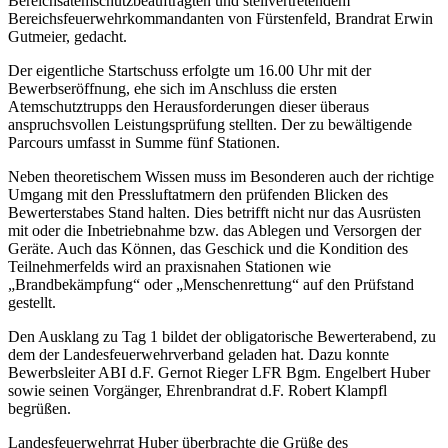
Bereichsatemschutzbeauftragten und stellvertretendem
Bereichsfeuerwehrkommandanten von Fürstenfeld, Brandrat Erwin
Gutmeier, gedacht.
Der eigentliche Startschuss erfolgte um 16.00 Uhr mit der
Bewerbseröffnung, ehe sich im Anschluss die ersten
Atemschutztrupps den Herausforderungen dieser überaus
anspruchsvollen Leistungsprüfung stellten. Der zu bewältigende
Parcours umfasst in Summe fünf Stationen.
Neben theoretischem Wissen muss im Besonderen auch der richtige
Umgang mit den Pressluftatmern den prüfenden Blicken des
Bewerterstabes Stand halten. Dies betrifft nicht nur das Ausrüsten
mit oder die Inbetriebnahme bzw. das Ablegen und Versorgen der
Geräte. Auch das Können, das Geschick und die Kondition des
Teilnehmerfelds wird an praxisnahen Stationen wie
„Brandbekämpfung“ oder „Menschenrettung“ auf den Prüfstand
gestellt.
Den Ausklang zu Tag 1 bildet der obligatorische Bewerterabend, zu
dem der Landesfeuerwehrverband geladen hat. Dazu konnte
Bewerbsleiter ABI d.F. Gernot Rieger LFR Bgm. Engelbert Huber
sowie seinen Vorgänger, Ehrenbrandrat d.F. Robert Klampfl
begrüßen.
Landesfeuerwehrrat Huber überbrachte die Grüße des