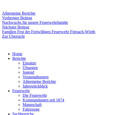
Allgemeine Berichte
Beitragsnavigation
Vorheriger
Vorheriger Beitrag
Beitrag:
Nachwuchs für unsere Feuerwehrfamilie
Nächster
Nächster Beitrag
Beitrag:
Familien Fest der Freiwilligen Feuerwehr Friesach-Wörth
Zur Übersicht
Home
Berichte
Einsätze
Übungen
Jugend
Veranstaltungen
Allgemeine Berichte
Jahresrückblick
Feuerwehr
Die Feuerwehr
Kommandanten seit 1874
Mannschaft
Fahrzeuge
Sachbereiche