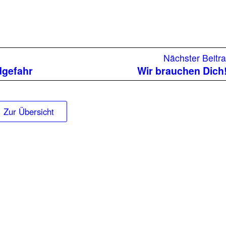
orheriger
Nächster Beitr
eitrag:
dgefahr
Wir brauchen Dich
Zur Übersicht