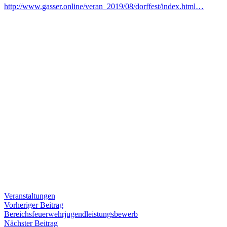
http://www.gasser.online/veran_2019/08/dorffest/index.html…
Veranstaltungen
Beitragsnavigation
Vorheriger
Vorheriger Beitrag
Beitrag:
Bereichsfeuerwehrjugendleistungsbewerb
Nächster
Nächster Beitrag