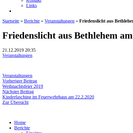
Kontakt
Links
Startseite
»
Berichte
»
Veranstaltungen
»
Friedenslicht aus Bethleh
Friedenslicht aus Bethlehem am
21.12.2019
20:35
Veranstaltungen
Veranstaltungen
Beitragsnavigation
Vorheriger
Vorheriger Beitrag
Beitrag:
Weihnachtsfeier 2019
Nächster
Nächster Beitrag
Beitrag:
Kinderfasching im Feuerwehrhaus am 22.2.2020
Zur Übersicht
Home
Berichte