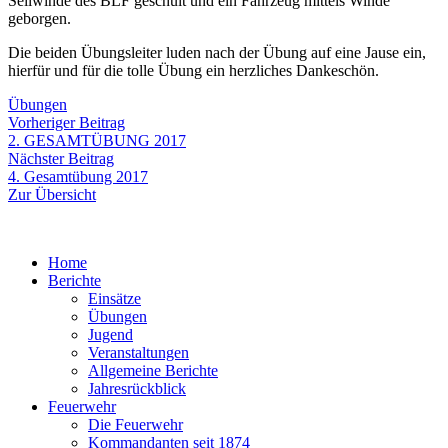
Seilwinde des BLF geschult und ein Fahrzeug mittels Winde
geborgen.
Die beiden Übungsleiter luden nach der Übung auf eine Jause ein,
hierfür und für die tolle Übung ein herzliches Dankeschön.
Übungen
Beitragsnavigation
Vorheriger
Vorheriger Beitrag
Beitrag:
2. GESAMTÜBUNG 2017
Nächster
Nächster Beitrag
Beitrag:
4. Gesamtübung 2017
Zur Übersicht
Home
Berichte
Einsätze
Übungen
Jugend
Veranstaltungen
Allgemeine Berichte
Jahresrückblick
Feuerwehr
Die Feuerwehr
Kommandanten seit 1874