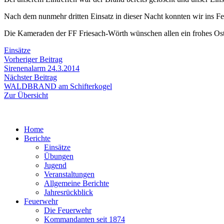
Nach dem nunmehr dritten Einsatz in dieser Nacht konnten wir ins 
Die Kameraden der FF Friesach-Wörth wünschen allen ein frohes Oster
Einsätze
Beitragsnavigation
Vorheriger
Vorheriger Beitrag
Beitrag:
Sirenenalarm 24.3.2014
Nächster
Nächster Beitrag
Beitrag:
WALDBRAND am Schifterkogel
Zur Übersicht
Home
Berichte
Einsätze
Übungen
Jugend
Veranstaltungen
Allgemeine Berichte
Jahresrückblick
Feuerwehr
Die Feuerwehr
Kommandanten seit 1874