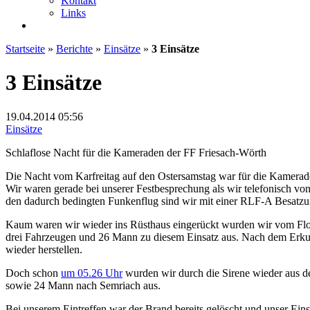
Kontakt
Links
Startseite
»
Berichte
»
Einsätze
»
3 Einsätze
3 Einsätze
19.04.2014
05:56
Einsätze
Schlaflose Nacht für die Kameraden der FF Friesach-Wörth
Die Nacht vom Karfreitag auf den Ostersamstag war für die Kamerade
Wir waren gerade bei unserer Festbesprechung als wir telefonisch v
den dadurch bedingten Funkenflug sind wir mit einer RLF-A Besatzu
Kaum waren wir wieder ins Rüsthaus eingerückt wurden wir vom Flor
drei Fahrzeugen und 26 Mann zu diesem Einsatz aus. Nach dem Erkunde
wieder herstellen.
Doch schon
um 05.26 Uhr
wurden wir durch die Sirene wieder aus 
sowie 24 Mann nach Semriach aus.
Bei unserem Eintreffen war der Brand bereits gelöscht und unser Eins