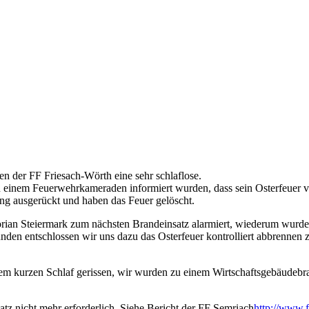
n der FF Friesach-Wörth eine sehr schlaflose.
on einem Feuerwehrkameraden informiert wurden, dass sein Osterfeuer
ng ausgerückt und haben das Feuer gelöscht.
ian Steiermark zum nächsten Brandeinsatz alarmiert, wiederum wurde 
n entschlossen wir uns dazu das Osterfeuer kontrolliert abbrennen zu
dem kurzen Schlaf gerissen, wir wurden zu einem Wirtschaftsgebäudeb
atz nicht mehr erforderlich. Siehe Bericht der FF Semriach
http://www.f