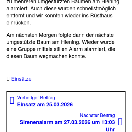
zu mehreren umgestürzten Bäumen am Hiening
alarmiert. Auch diese wurden schnellstmöglich
entfernt und wir konnten wieder ins Rüsthaus
einrücken.
Am nächsten Morgen folgte dann der nächste
umgestützte Baum am Hiening. Wieder wurde
eine Gruppe mittels stillen Alarm alarmiert, die
diesen Baum wegmachen konnte.
Einsätze
Beitragsnavigation
Vorheriger
Vorheriger Beitrag
Beitrag:
Einsatz am 25.03.2026
Nächst
Nächster Beitrag
Beitrag
Sirenenalarm am 27.03.2026 um 13:03
Uhr