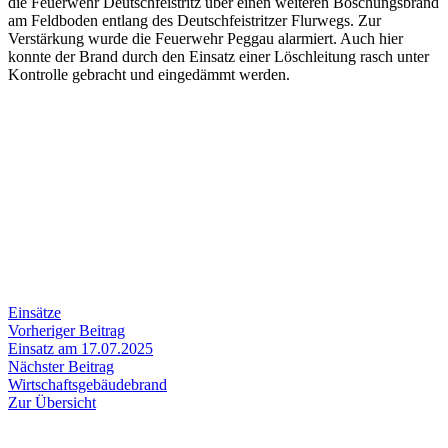
die Feuerwehr Deutschfeistritz über einen weiteren Böschungsbrand
am Feldboden entlang des Deutschfeistritzer Flurwegs. Zur
Verstärkung wurde die Feuerwehr Peggau alarmiert. Auch hier
konnte der Brand durch den Einsatz einer Löschleitung rasch unter
Kontrolle gebracht und eingedämmt werden.
Einsätze
Beitragsnavigation
Vorheriger
Vorheriger Beitrag
Beitrag:
Einsatz am 17.07.2025
Nächster
Nächster Beitrag
Beitrag:
Wirtschaftsgebäudebrand
Zur Übersicht