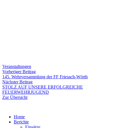
Veranstaltungen
Beitragsnavigation
Vorheriger
Vorheriger Beitrag
Beitrag:
145. Wehrversammlung der FF Friesach-Wörth
Nächster
Nächster Beitrag
Beitrag:
STOLZ AUF UNSERE ERFOLGREICHE
FEUERWEHRJUGEND
Zur Übersicht
Home
Berichte
Einsätze