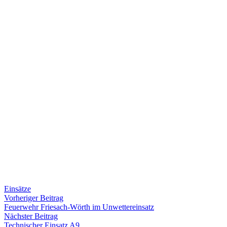
Einsätze
Beitragsnavigation
Vorheriger
Vorheriger Beitrag
Beitrag:
Feuerwehr Friesach-Wörth im Unwettereinsatz
Nächster
Nächster Beitrag
Beitrag:
Technischer Einsatz A9