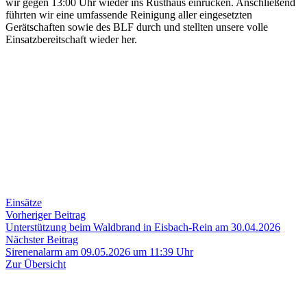
wir gegen 13:00 Uhr wieder ins Rüsthaus einrücken. Anschließend
führten wir eine umfassende Reinigung aller eingesetzten
Gerätschaften sowie des BLF durch und stellten unsere volle
Einsatzbereitschaft wieder her.
Einsätze
Beitragsnavigation
Vorheriger
Vorheriger Beitrag
Beitrag:
Unterstützung beim Waldbrand in Eisbach-Rein am 30.04.2026
Nächster
Nächster Beitrag
Beitrag:
Sirenenalarm am 09.05.2026 um 11:39 Uhr
Zur Übersicht