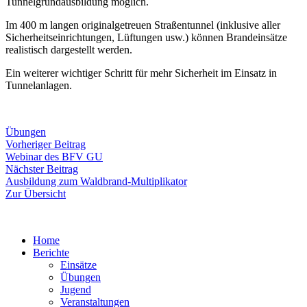
Tunnelgrundausbildung möglich.
Im 400 m langen originalgetreuen Straßentunnel (inklusive aller
Sicherheitseinrichtungen, Lüftungen usw.) können Brandeinsätze
realistisch dargestellt werden.
Ein weiterer wichtiger Schritt für mehr Sicherheit im Einsatz in
Tunnelanlagen.
Übungen
Beitragsnavigation
Vorheriger
Vorheriger Beitrag
Beitrag:
Webinar des BFV GU
Nächster
Nächster Beitrag
Beitrag:
Ausbildung zum Waldbrand-Multiplikator
Zur Übersicht
Home
Berichte
Einsätze
Übungen
Jugend
Veranstaltungen