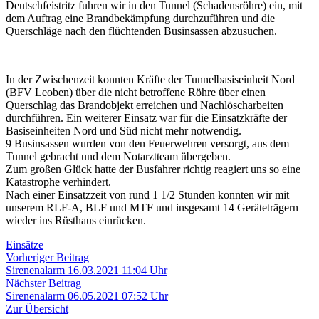
Deutschfeistritz fuhren wir in den Tunnel (Schadensröhre) ein, mit
dem Auftrag eine Brandbekämpfung durchzuführen und die
Querschläge nach den flüchtenden Businsassen abzusuchen.
In der Zwischenzeit konnten Kräfte der Tunnelbasiseinheit Nord
(BFV Leoben) über die nicht betroffene Röhre über einen
Querschlag das Brandobjekt erreichen und Nachlöscharbeiten
durchführen. Ein weiterer Einsatz war für die Einsatzkräfte der
Basiseinheiten Nord und Süd nicht mehr notwendig.
9 Businsassen wurden von den Feuerwehren versorgt, aus dem
Tunnel gebracht und dem Notarztteam übergeben.
Zum großen Glück hatte der Busfahrer richtig reagiert uns so eine
Katastrophe verhindert.
Nach einer Einsatzzeit von rund 1 1/2 Stunden konnten wir mit
unserem RLF-A, BLF und MTF und insgesamt 14 Geräteträgern
wieder ins Rüsthaus einrücken.
Einsätze
Beitragsnavigation
Vorheriger
Vorheriger Beitrag
Beitrag:
Sirenenalarm 16.03.2021 11:04 Uhr
Nächster
Nächster Beitrag
Beitrag:
Sirenenalarm 06.05.2021 07:52 Uhr
Zur Übersicht