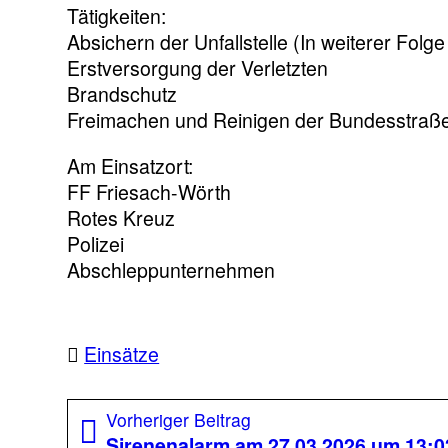
Tätigkeiten:
Absichern der Unfallstelle (In weiterer Folg
Erstversorgung der Verletzten
Brandschutz
Freimachen und Reinigen der Bundesstraß
Am Einsatzort:
FF Friesach-Wörth
Rotes Kreuz
Polizei
Abschleppunternehmen
Einsätze
Beitragsnavigation
Vorheriger
Vorheriger Beitrag
Beitrag:
Sirenenalarm am 27.03.2026 um 13:0