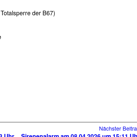
e Totalsperre der B67)
e
Nächster Beitr
3 Uhr
Sirenenalarm am 08.04.2026 um 15:11 U