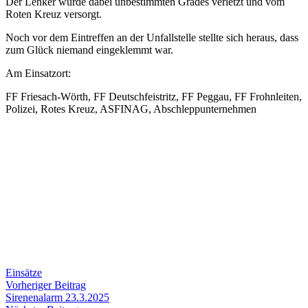
Der Lenker wurde dabei unbestimmten Grades verletzt und vom
Roten Kreuz versorgt.
Noch vor dem Eintreffen an der Unfallstelle stellte sich heraus, dass
zum Glück niemand eingeklemmt war.
Am Einsatzort:
FF Friesach-Wörth, FF Deutschfeistritz, FF Peggau, FF Frohnleiten,
Polizei, Rotes Kreuz, ASFINAG, Abschleppunternehmen
Einsätze
Beitragsnavigation
Vorheriger
Vorheriger Beitrag
Beitrag:
Sirenenalarm 23.3.2025