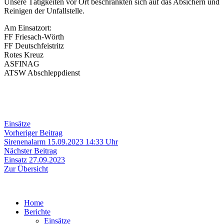
Unsere Tätigkeiten vor Ort beschränkten sich auf das Absichern und
Reinigen der Unfallstelle.
Am Einsatzort:
FF Friesach-Wörth
FF Deutschfeistritz
Rotes Kreuz
ASFINAG
ATSW Abschleppdienst
Einsätze
Beitragsnavigation
Vorheriger
Vorheriger Beitrag
Beitrag:
Sirenenalarm 15.09.2023 14:33 Uhr
Nächster
Nächster Beitrag
Beitrag:
Einsatz 27.09.2023
Zur Übersicht
Home
Berichte
Einsätze