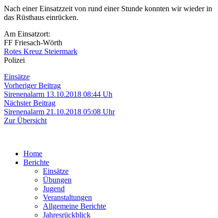
Nach einer Einsatzzeit von rund einer Stunde konnten wir wieder in
das Rüsthaus einrücken.
Am Einsatzort:
FF Friesach-Wörth
Rotes Kreuz Steiermark
Polizei
Einsätze
Beitragsnavigation
Vorheriger
Vorheriger Beitrag
Beitrag:
Sirenenalarm 13.10.2018 08:44 Uh
Nächster
Nächster Beitrag
Beitrag:
Sirenenalarm 21.10.2018 05:08 Uhr
Zur Übersicht
Home
Berichte
Einsätze
Übungen
Jugend
Veranstaltungen
Allgemeine Berichte
Jahresrückblick