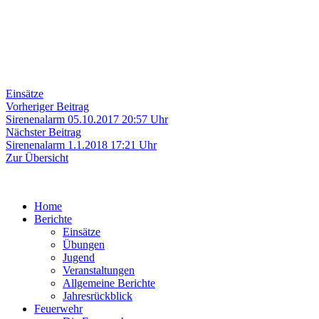
Einsätze
Beitragsnavigation
Vorheriger
Vorheriger Beitrag
Beitrag:
Sirenenalarm 05.10.2017 20:57 Uhr
Nächster
Nächster Beitrag
Beitrag:
Sirenenalarm 1.1.2018 17:21 Uhr
Zur Übersicht
Home
Berichte
Einsätze
Übungen
Jugend
Veranstaltungen
Allgemeine Berichte
Jahresrückblick
Feuerwehr