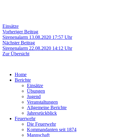
Einsätze
Beitragsnavigation
Vorheriger
Vorheriger Beitrag
Beitrag:
Sirenenalarm 13.08.2020 17:57 Uhr
Nächster
Nächster Beitrag
Beitrag:
Sirenenalarm 22.08.2020 14:12 Uhr
Zur Übersicht
Home
Berichte
Einsätze
Übungen
Jugend
Veranstaltungen
Allgemeine Berichte
Jahresrückblick
Feuerwehr
Die Feuerwehr
Kommandanten seit 1874
Mannschaft