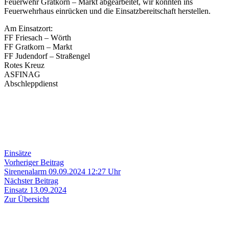
Feuerwehr Gratkorn – Markt abgearbeitet, wir konnten ins
Feuerwehrhaus einrücken und die Einsatzbereitschaft herstellen.
Am Einsatzort:
FF Friesach – Wörth
FF Gratkorn – Markt
FF Judendorf – Straßengel
Rotes Kreuz
ASFINAG
Abschleppdienst
Einsätze
Beitragsnavigation
Vorheriger
Vorheriger Beitrag
Beitrag:
Sirenenalarm 09.09.2024 12:27 Uhr
Nächster
Nächster Beitrag
Beitrag:
Einsatz 13.09.2024
Zur Übersicht