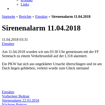
Kontakt
Links
Startseite
»
Berichte
»
Einsätze
»
Sirenenalarm 11.04.2018
Sirenenalarm 11.04.2018
11.04.2018
03:31
Einsätze
Am 11.04.2018 wurden wir um 03:30 Uhr gemeinsam mit der FF
Semriach zu einem Verkehrsunfall auf der L318 alarmiert.
Ein PKW hat sich aus ungeklärter Ursache überschlagen und ist am
Dach liegen geblieben, verletzt wurde zum Glück niemand
Einsätze
Beitragsnavigation
Vorheriger
Vorheriger Beitrag
Beitrag:
Sirenenalarm 22.03.2018
Nächster
Nächster Beitrag