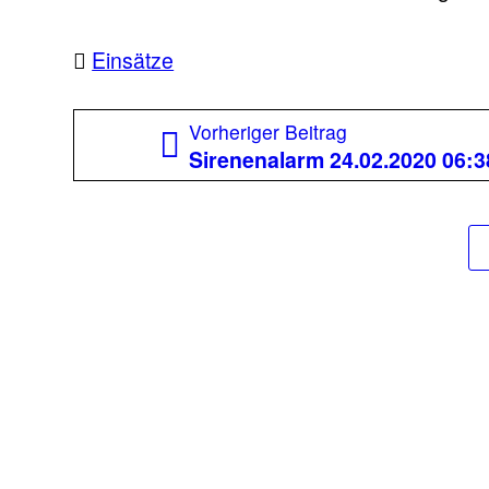
Einsätze
Beitragsnavigation
Vorheriger
Vorheriger Beitrag
Beitrag:
Sirenenalarm 24.02.2020 06:3