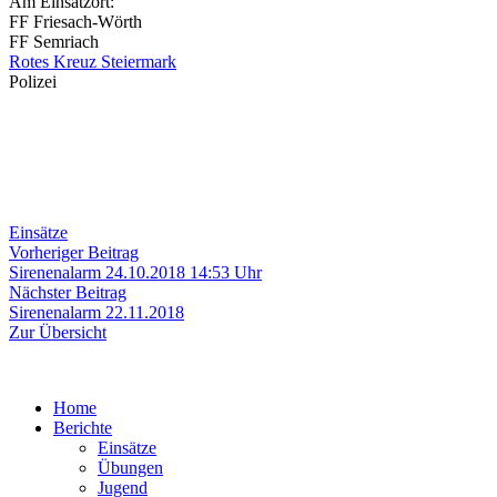
Am Einsatzort:
FF Friesach-Wörth
FF Semriach
Rotes Kreuz Steiermark
Polizei
Einsätze
Beitragsnavigation
Vorheriger
Vorheriger Beitrag
Beitrag:
Sirenenalarm 24.10.2018 14:53 Uhr
Nächster
Nächster Beitrag
Beitrag:
Sirenenalarm 22.11.2018
Zur Übersicht
Home
Berichte
Einsätze
Übungen
Jugend