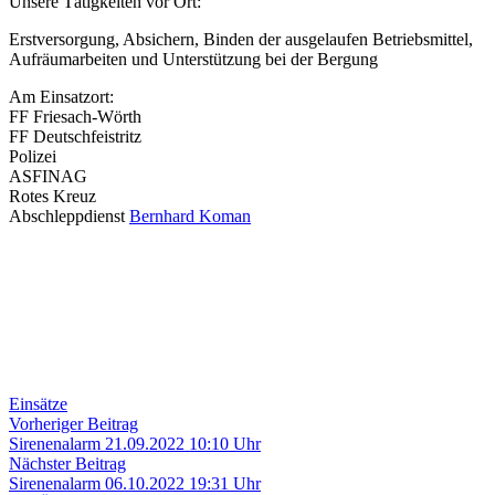
Unsere Tätigkeiten vor Ort:
Erstversorgung, Absichern, Binden der ausgelaufen Betriebsmittel,
Aufräumarbeiten und Unterstützung bei der Bergung
Am Einsatzort:
FF Friesach-Wörth
FF Deutschfeistritz
Polizei
ASFINAG
Rotes Kreuz
Abschleppdienst
Bernhard Koman
Einsätze
Beitragsnavigation
Vorheriger
Vorheriger Beitrag
Beitrag:
Sirenenalarm 21.09.2022 10:10 Uhr
Nächster
Nächster Beitrag
Beitrag:
Sirenenalarm 06.10.2022 19:31 Uhr