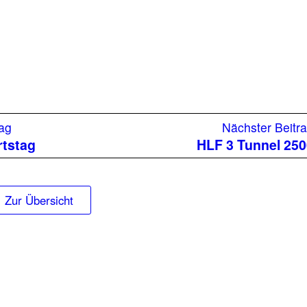
Vorheriger
rag
Nächster Beitr
Beitrag:
tstag
HLF 3 Tunnel 25
Zur Übersicht