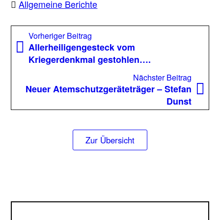
Allgemeine Berichte
Beitragsnavigation
Vorheriger
Vorheriger Beitrag
Beitrag:
Allerheiligengesteck vom
Kriegerdenkmal gestohlen….
Nächst
Nächster Beitrag
Beitrag
Neuer Atemschutzgeräteträger – Stefan
Dunst
Zur Übersicht