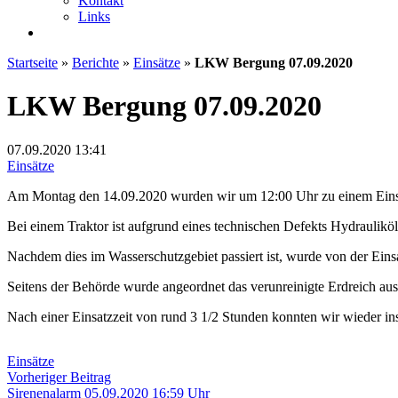
Kontakt
Links
Startseite
»
Berichte
»
Einsätze
»
LKW Bergung 07.09.2020
LKW Bergung 07.09.2020
07.09.2020
13:41
Einsätze
Am Montag den 14.09.2020 wurden wir um 12:00 Uhr zu einem Einsat
Bei einem Traktor ist aufgrund eines technischen Defekts Hydraulikö
Nachdem dies im Wasserschutzgebiet passiert ist, wurde von der Ei
Seitens der Behörde wurde angeordnet das verunreinigte Erdreich au
Nach einer Einsatzzeit von rund 3 1/2 Stunden konnten wir wieder i
Einsätze
Beitragsnavigation
Vorheriger
Vorheriger Beitrag
Beitrag:
Sirenenalarm 05.09.2020 16:59 Uhr