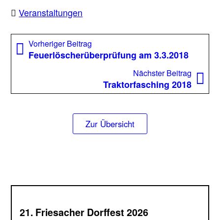
Veranstaltungen
Beitragsnavigation
Vorheriger
Vorheriger Beitrag
Beitrag:
Feuerlöscherüberprüfung am 3.3.2018
Nächst
Nächster Beitrag
Beitrag
Traktorfasching 2018
Zur Übersicht
21. Friesacher Dorffest 2026