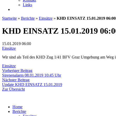
Kontakt
Links
Startseite
»
Berichte
»
Einsätze
»
KHD EINSATZ 15.01.2019 06:00
KHD EINSATZ 15.01.2019 06:0
15.01.2019
06:00
Einsätze
Wir sind als Teil des KHD Zug 1/41 BFV Graz Umgebung am Weg in
Einsätze
Beitragsnavigation
Vorheriger
Vorheriger Beitrag
Beitrag:
Sirenenalarm 08.01.2019 10:45 Uhr
Nächster
Nächster Beitrag
Beitrag:
Update KHD EINSATZ 15.01.2019
Zur Übersicht
Home
Berichte