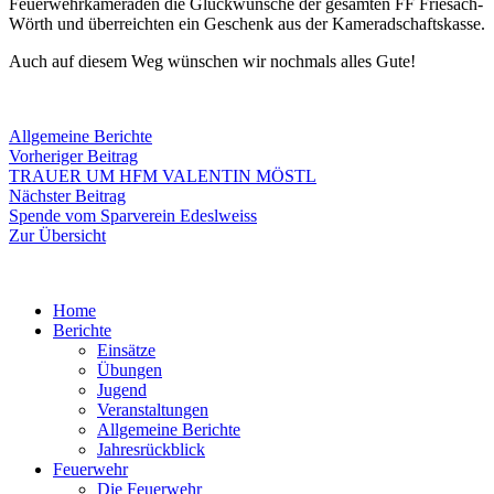
Feuerwehrkameraden die Glückwünsche der gesamten FF Friesach-
Wörth und überreichten ein Geschenk aus der Kameradschaftskasse.
Auch auf diesem Weg wünschen wir nochmals alles Gute!
Allgemeine Berichte
Beitragsnavigation
Vorheriger
Vorheriger Beitrag
Beitrag:
TRAUER UM HFM VALENTIN MÖSTL
Nächster
Nächster Beitrag
Beitrag:
Spende vom Sparverein Edeslweiss
Zur Übersicht
Home
Berichte
Einsätze
Übungen
Jugend
Veranstaltungen
Allgemeine Berichte
Jahresrückblick
Feuerwehr
Die Feuerwehr