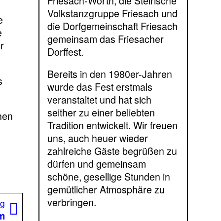
Friesach-Wörth, die Steirische
Volkstanzgruppe Friesach und
e
die Dorfgemeinschaft Friesach
e
gemeinsam das Friesacher
r
Dorffest.
Bereits in den 1980er-Jahren
s
wurde das Fest erstmals
veranstaltet und hat sich
seither zu einer beliebten
hen
Tradition entwickelt. Wir freuen
uns, auch heuer wieder
zahlreiche Gäste begrüßen zu
dürfen und gemeinsam
schöne, gesellige Stunden in
gemütlicher Atmosphäre zu
Nächster
verbringen.
ag
Beitrag:
em