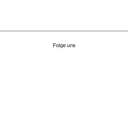
Folge uns
Kategorien
Jugend
Jahresrückblick
Einsätze