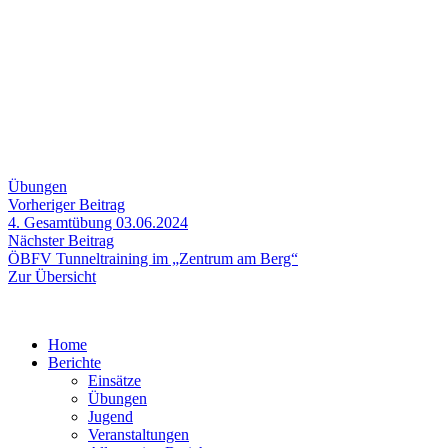
Übungen
Beitragsnavigation
Vorheriger
Vorheriger Beitrag
Beitrag:
4. Gesamtübung 03.06.2024
Nächster
Nächster Beitrag
Beitrag:
ÖBFV Tunneltraining im „Zentrum am Berg“
Zur Übersicht
Home
Berichte
Einsätze
Übungen
Jugend
Veranstaltungen