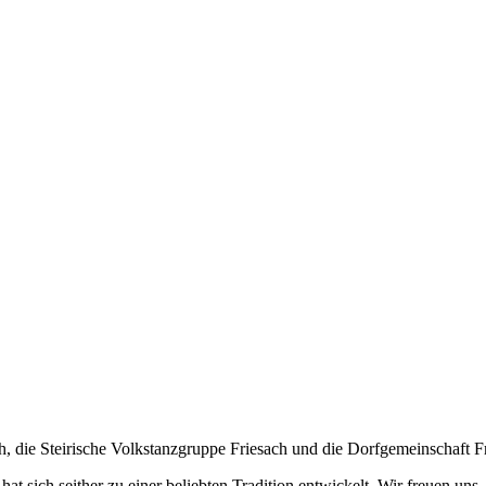
th, die Steirische Volkstanzgruppe Friesach und die Dorfgemeinschaft F
 hat sich seither zu einer beliebten Tradition entwickelt. Wir freuen u