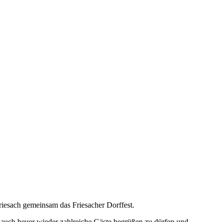
riesach gemeinsam das Friesacher Dorffest.
ns, auch heuer wieder zahlreiche Gäste begrüßen zu dürfen und