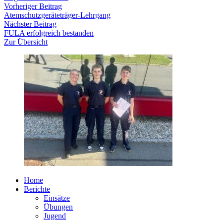
Beitragsnavigation
Vorheriger
Vorheriger Beitrag
Beitrag:
Atemschutzgeräteträger-Lehrgang
Nächster
Nächster Beitrag
Beitrag:
FULA erfolgreich bestanden
Zur Übersicht
Home
Berichte
Einsätze
Übungen
Jugend